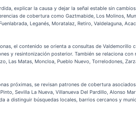
rdida, explicar la causa y dejar la señal estable sin cambios
eferencias de cobertura como Gaztmabide, Los Molinos, Mu
uenlabrada, Leganés, Moratalaz, Retiro, Valdelaguna, Acaci
onas, el contenido se orienta a consultas de Valdemorillo c
nes y resintonización posterior. También se relaciona con
ozo, Las Matas, Moncloa, Pueblo Nuevo, Torrelodones, Zarza
nas próximas, se revisan patrones de cobertura asociados 
, Pinto, Sevilla La Nueva, Villanueva Del Pardillo, Alonso Ma
a a distinguir búsquedas locales, barrios cercanos y munici